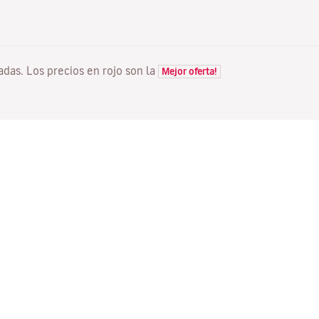
tadas. Los precios en rojo son la
Mejor oferta!
VUELOS
TU RESERVA
D
Ofertas vuelos
Check-in online
Dó
Estado de tu vuelo
Gestionar tu reserva
Vo
Información antes de volar
Reenviar email de
Me
confirmación