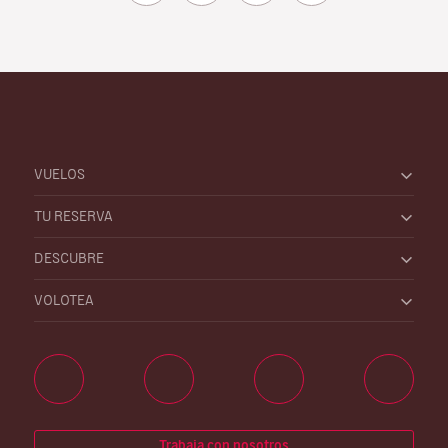
VUELOS
TU RESERVA
DESCUBRE
VOLOTEA
Trabaja con nosotros