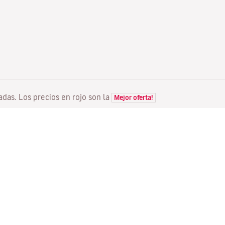
tadas. Los precios en rojo son la
Mejor oferta!
VUELOS
TU RESERVA
D