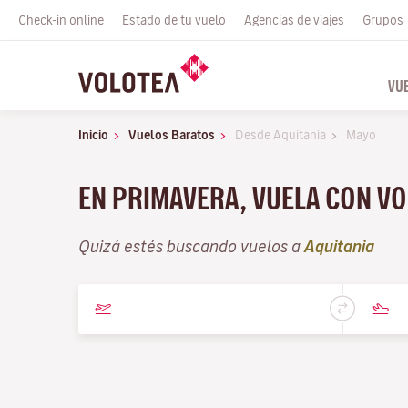
Check-in online
Estado de tu vuelo
Agencias de viajes
Grupos
VU
Inicio
Vuelos Baratos
Desde Aquitania
Mayo
EN PRIMAVERA, VUELA CON V
Quizá estés buscando vuelos a
Aquitania