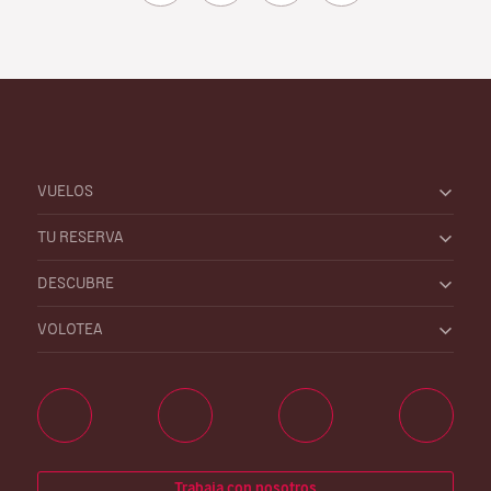
VUELOS
TU RESERVA
DESCUBRE
VOLOTEA
Trabaja con nosotros