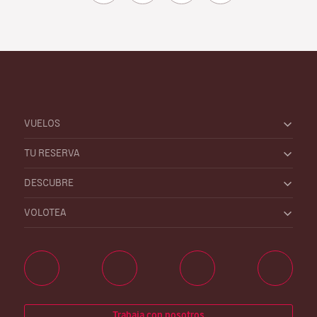
VUELOS
TU RESERVA
DESCUBRE
VOLOTEA
Trabaja con nosotros