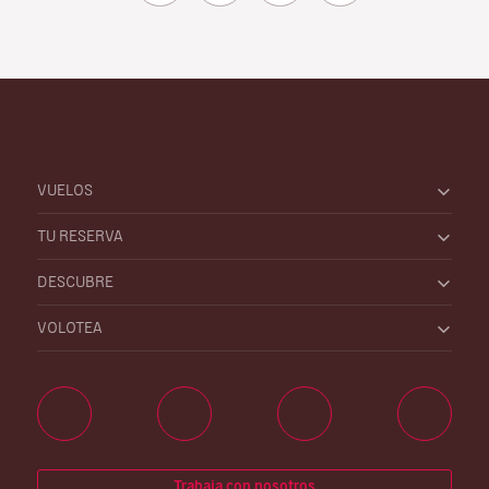
VUELOS
TU RESERVA
DESCUBRE
VOLOTEA
Trabaja con nosotros