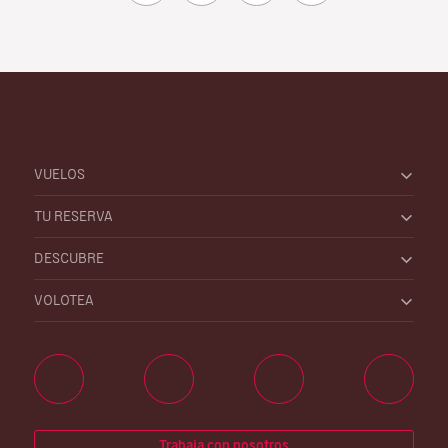
VUELOS
TU RESERVA
DESCUBRE
VOLOTEA
Trabaja con nosotros