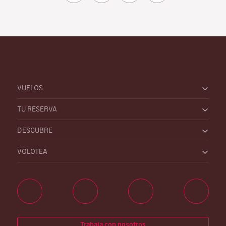
VUELOS
TU RESERVA
DESCUBRE
VOLOTEA
Trabaja con nosotros