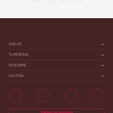
VUELOS
TU RESERVA
DESCUBRE
VOLOTEA
Trabaja con nosotros