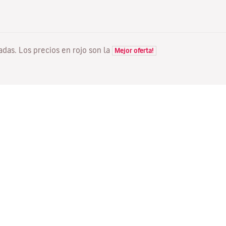
tadas. Los precios en rojo son la
Mejor oferta!
VUELOS
TU RESERVA
D
Ofertas vuelos
Check-in online
Dó
Estado de tu vuelo
Gestionar tu reserva
Vo
Información antes de volar
Reenviar email de
Me
confirmación