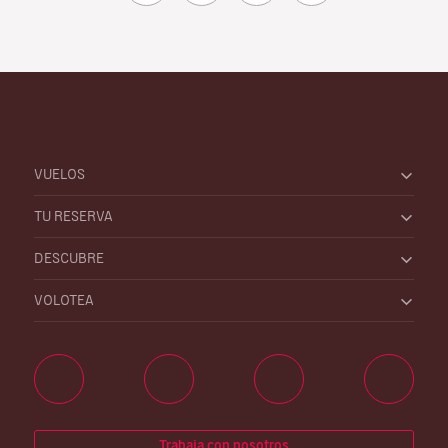
VUELOS
TU RESERVA
DESCUBRE
VOLOTEA
Trabaja con nosotros