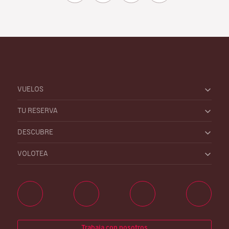
VUELOS
TU RESERVA
DESCUBRE
VOLOTEA
Trabaja con nosotros