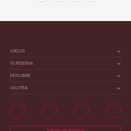
VUELOS
TU RESERVA
DESCUBRE
VOLOTEA
Trabaja con nosotros