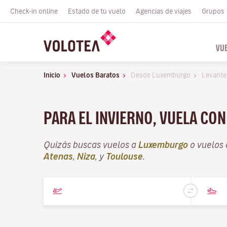
Check-in online
Estado de tu vuelo
Agencias de viajes
Grupos
VU
Inicio
Vuelos Baratos
Desde Luxemburgo
Levante
PARA EL INVIERNO, VUELA CO
Quizás buscas vuelos a
Luxemburgo
o vuelos
Atenas
,
Niza
, y
Toulouse
.