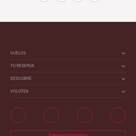
VUELOS
TU RESERVA
DESCUBRE
VOLOTEA
Trabaja con nosotros