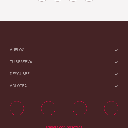
VUELOS
TU RESERVA
DESCUBRE
VOLOTEA
Trabaja con nosotros