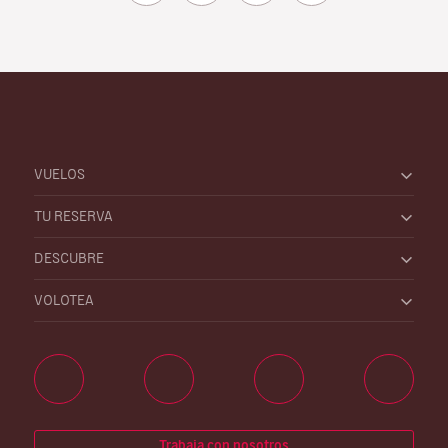
VUELOS
TU RESERVA
DESCUBRE
VOLOTEA
Trabaja con nosotros