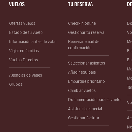
VUELOS
TU RESERVA
D
Ofertas vuelos
Check-in online
Dó
Estado de tu vuelo
Gestionar tu reserva
Vo
Información antes de volar
Reenviar email de
Me
confirmación
Viajar en familias
Fl
Vuelos Directos
En
Seleccionar asientos
Me
Añadir equipaje
Agencias de Viajes
Me
Embarque prioritario
Grupos
Ta
Cambiar vuelos
Documentación para el vuelo
Vo
Asistencia especial
Gestionar factura
Ac
Ne