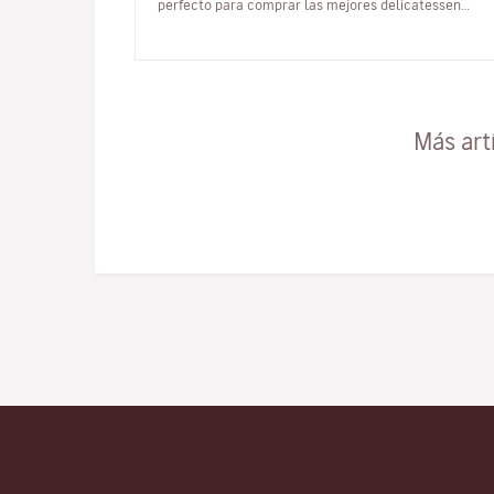
perfecto para comprar las mejores delicatessen
regionales, producidas en talleres,…
Más art