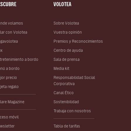
ESCUBRE
VOLOTEA
nde volamos
Sobre Volotea
lar con Volotea
Vuestra opinión
gavolotea
Premios y Reconocimientos
ex
Centro de ayuda
tretenimiento a bordo
Sala de prensa
nú a bordo
Media kit
jor precio
Responsabilidad Social
Corporativa
rjeta regalo
Canal Ético
lare Magazine
Sostenibilidad
Trabaja con nosotros
ceso móvil
wsletter
Tabla de tarifas