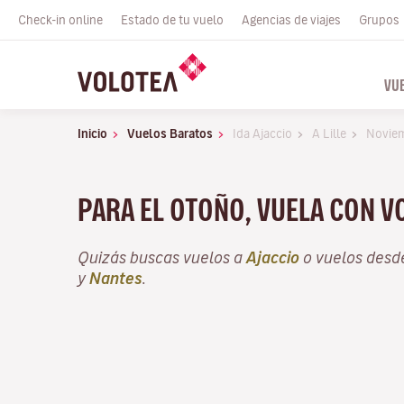
Check-in online
Estado de tu vuelo
Agencias de viajes
Grupos
VU
Inicio
Vuelos Baratos
Ida Ajaccio
A Lille
Novie
PARA EL OTOÑO, VUELA CON 
Quizás buscas vuelos a
Ajaccio
o vuelos des
y
Nantes
.