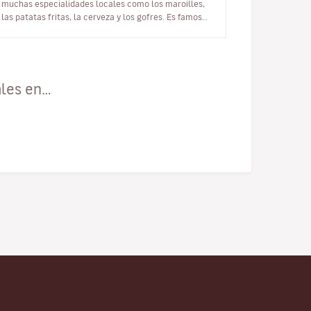
muchas especialidades locales como los maroilles,
las patatas fritas, la cerveza y los gofres. Es famosa
por su generosa y cálida gastron…
ales en…