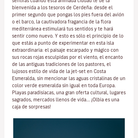
sentirás cuando esta animada ciudad te dé la
bienvenida a los tesoros de
Cerdeña
: desde el
primer segundo que pongas los pies fuera del avión
o el barco, la cautivadora fragancia de la
flora
mediterránea
estimulará tus sentidos y te hará
sentir como nuevo. Y esto es sólo el principio de lo
que estás a punto de experimentar en esta isla
extraordinaria: el paisaje escarpado y mágico con
sus
rocas rojas esculpidas por el viento
, el encanto
de las antiguas tradiciones de los pastores, el
lujosos estilo de vida de la jet-set en
Costa
Esmeralda
, sin mencionar
las aguas cristalinas
de un
color verde esmeralda sin igual en toda Europa.
Playas paradisíacas, una gran oferta cultural, lugares
sagrados, mercados llenos de vida...
¡Olbia es una
caja de sorpresas!