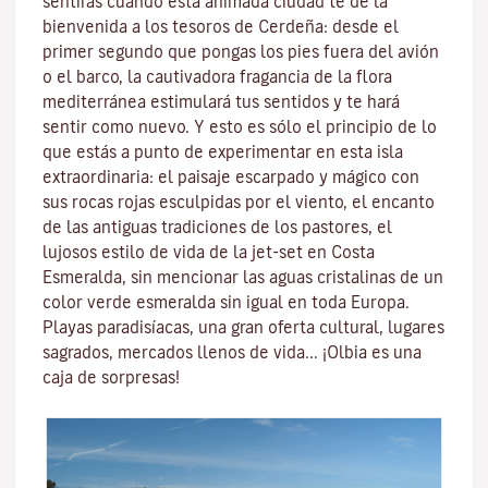
sentirás cuando esta animada ciudad te dé la
bienvenida a los tesoros de
Cerdeña
: desde el
primer segundo que pongas los pies fuera del avión
o el barco, la cautivadora fragancia de la
flora
mediterránea
estimulará tus sentidos y te hará
sentir como nuevo. Y esto es sólo el principio de lo
que estás a punto de experimentar en esta isla
extraordinaria: el paisaje escarpado y mágico con
sus
rocas rojas esculpidas por el viento
, el encanto
de las antiguas tradiciones de los pastores, el
lujosos estilo de vida de la jet-set en
Costa
Esmeralda
, sin mencionar
las aguas cristalinas
de un
color verde esmeralda sin igual en toda Europa.
Playas paradisíacas, una gran oferta cultural, lugares
sagrados, mercados llenos de vida...
¡Olbia es una
caja de sorpresas!