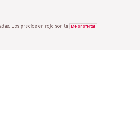
tadas. Los precios en rojo son la
Mejor oferta!
VUELOS
TU RESERVA
D
Ofertas vuelos
Check-in online
Dó
Estado de tu vuelo
Gestionar tu reserva
Vo
Información antes de volar
Reenviar email de
Me
confirmación
Viajar en familias
Fl