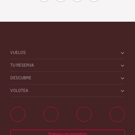
VUELOS
TU RESERVA
DESCUBRE
VOLOTEA
Trabaja con nosotros