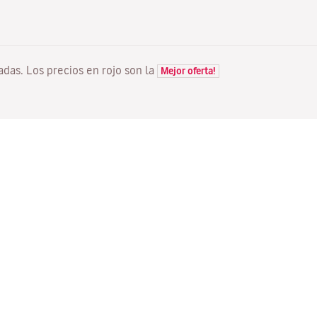
tadas. Los precios en rojo son la
Mejor oferta!
VUELOS
TU RESERVA
D
Ofertas vuelos
Check-in online
Dó
Estado de tu vuelo
Gestionar tu reserva
Vo
Información antes de volar
Reenviar email de
Me
confirmación