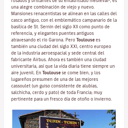
rosados y brillantes de su enladrillado medieval–, es
una alegre combinación de viejo y nuevo.
Mansiones renacentistas se alinean en las calles del
casco antiguo, con el emblemático campanario de la
basílica de St. Sernin
del siglo XII como punto de
referencia, y elegantes puentes antiguos
atravesando el río Garona. Pero
Toulouse
es
también una ciudad del siglo XXI, centro europeo
de la industria aeroespacial y sede central del
fabricante Airbus. Ahora es también una ciudad
universitaria, así que la vida diaria tiene siempre un
aire juvenil. En
Toulouse
se come bien, y los
lugareños presumen de una de las mejores
cassoulet
(un guiso consistente de alubias,
salchicha, cerdo y pato) de toda Francia; muy
pertinente para un fresco día de otoño o invierno.