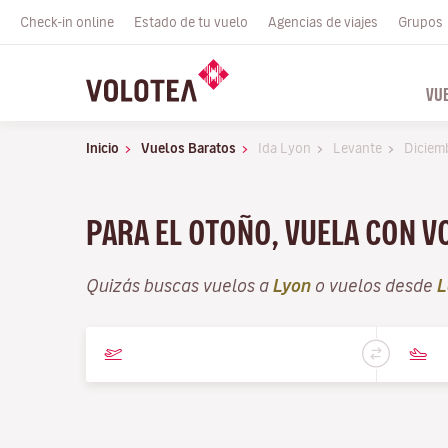
Check-in online
Estado de tu vuelo
Agencias de viajes
Grupos
VU
Inicio
Vuelos Baratos
Ida Lyon
Levante
Diciem
PARA EL OTOÑO, VUELA CON V
Quizás buscas vuelos a
Lyon
o vuelos desde
L