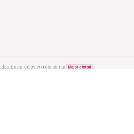
tadas. Los precios en rojo son la
Mejor oferta!
VUELOS
TU RESERVA
D