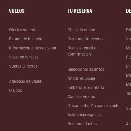
VUELOS
TU RESERVA
D
Ofertas vuelos
Check-in online
Dó
Estado de tu vuelo
Gestionar tu reserva
Vo
Información antes de volar
Reenviar email de
Me
confirmación
Viajar en familias
Fl
Vuelos Directos
En
Seleccionar asientos
Me
Añadir equipaje
Agencias de Viajes
Me
Embarque prioritario
Grupos
Ta
Cambiar vuelos
Documentación para el vuelo
Vo
Asistencia especial
Gestionar factura
Ac