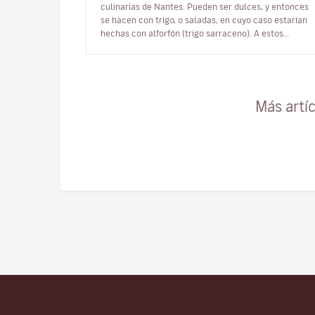
culinarias de Nantes. Pueden ser dulces, y entonces
se hacen con trigo, o saladas, en cuyo caso estarían
hechas con alforfón (trigo sarraceno). A estos
últimos se les llama «gale…
Más artí