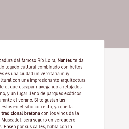
cadura del famoso
Río Loira
,
Nantes
te da
lio legado cultural combinado con bellos
tes es una
ciudad universitaria
muy
ultural con una impresionante arquitectura
de el que escapar navegando a relajados
no, y un lugar lleno de parques exóticos
urante el verano. Si te gustan las
 estás en el sitio correcto, ya que la
 tradicional bretona
con los vinos de la
o
Muscadet
, será seguro un verdadero
s. Pasea por sus calles, habla con la