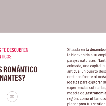
 TE DESCUBREN
Situada en la desembo
la bienvenida a su amp
NTICOS.
parajes naturales. Nan
animada, una capital c
S ROMÁNTICO
antigua, un puerto des
 NANTES?
destinos frente al océa
ideales para explorar d
experiencias culinarias,
mezcla de
gastronomía
región, como el famos
placer para tus sentido