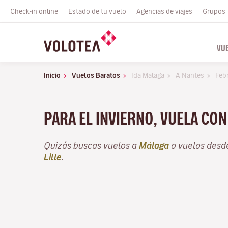
Check-in online
Estado de tu vuelo
Agencias de viajes
Grupos
VU
Inicio
Vuelos Baratos
Ida Malaga
A Nantes
Feb
PARA EL INVIERNO, VUELA CO
Quizás buscas vuelos a
Málaga
o vuelos des
Lille
.