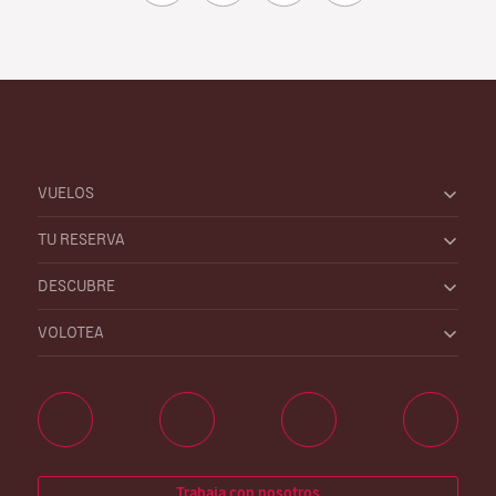
VUELOS
TU RESERVA
DESCUBRE
VOLOTEA
Trabaja con nosotros