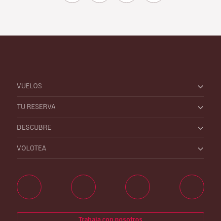
VUELOS
TU RESERVA
DESCUBRE
VOLOTEA
Trabaja con nosotros