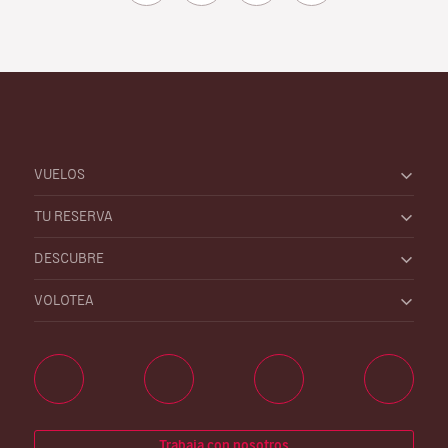
VUELOS
TU RESERVA
DESCUBRE
VOLOTEA
Trabaja con nosotros