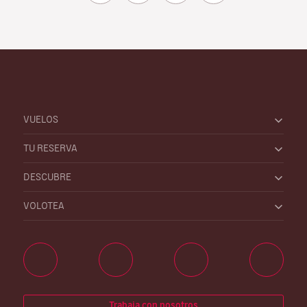
VUELOS
TU RESERVA
DESCUBRE
VOLOTEA
Trabaja con nosotros