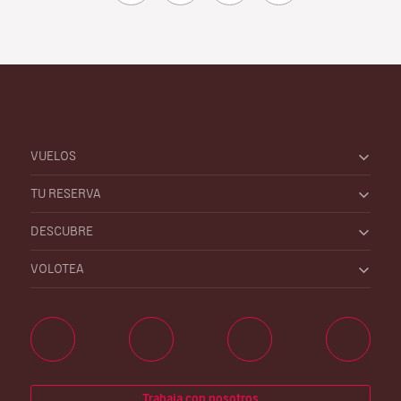
VUELOS
TU RESERVA
DESCUBRE
VOLOTEA
Trabaja con nosotros