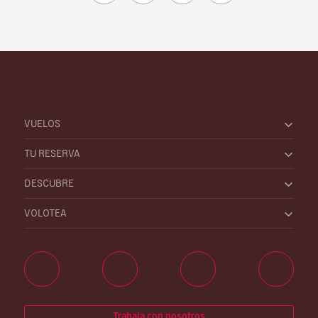
VUELOS
TU RESERVA
DESCUBRE
VOLOTEA
Trabaja con nosotros