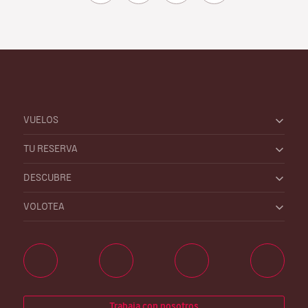
VUELOS
TU RESERVA
DESCUBRE
VOLOTEA
Trabaja con nosotros