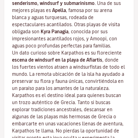
senderismo, windsurf y submarinismo
. Una de sus
mejores playas es
Apella
, famosa por su arena
blanca y aguas turquesas, rodeada de
espectaculares acantilados. Otras playas de visita
obligada son
Kyra Panagia
, conocida por sus
impresionantes acantilados rojos, y Amoopi, con
aguas poco profundas perfectas para familias.
Un dato curioso sobre Karpathos es su floreciente
escena de windsurf en la playa de Afiartis
, donde
los fuertes vientos atraen a windsurfistas de todo el
mundo. La remota ubicación de la isla ha ayudado a
preservar su flora y fauna únicas, convirtiéndola en
un paraíso para los amantes de la naturaleza.
Karpathos es el destino ideal para quienes buscan
un trozo auténtico de Grecia. Tanto si buscas
explorar tradiciones ancestrales, descansar en
algunas de las playas más hermosas de Grecia o
embarcarte en unas vacaciones llenas de aventura,
Karpathos te llama. No pierdas la oportunidad de
visitar pronto esta joya oculta y experimenta la