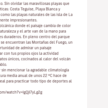
co
. Sin olvidar las maravillosas playas que
ticas:
Costa Teguise
,
Playa Blanca
y
í como las playas naturales de las isla de
La
mente impresionantes.
volcánica donde el paisaje cambia de color
naturaleza y el
arte
van de la mano para
res duraderos. En pleno centro del
parque
, se encuentran las
Montañas del Fuego
, un
ortunidad de admirar un paisaje
r con tus propios ojos la actividad
atos únicos, cocinados al calor del volcán
ablo.
 sin mencionar
la agradable climatología
tura media anual de unos 22 ºC hace de
eal para practicar todo tipo de
deportes al
com/watch?v=IgQjI7yLg2g