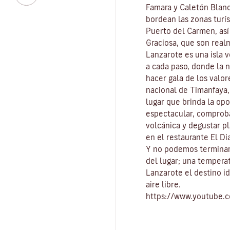
Famara
y
Caletón Blan
bordean las zonas turís
Puerto del Carmen
, as
Graciosa
, que son real
Lanzarote es una isla 
a cada paso, donde la 
hacer gala de los valo
nacional de Timanfaya
lugar que brinda la op
espectacular, comproba
volcánica y degustar pl
en el restaurante El Di
Y no podemos terminar
del lugar
; una tempera
Lanzarote el destino id
aire libre
.
https://www.youtube.