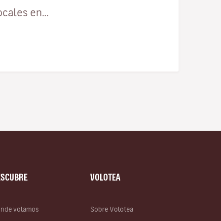
ocales en…
ESCUBRE
VOLOTEA
nde volamos
Sobre Volotea