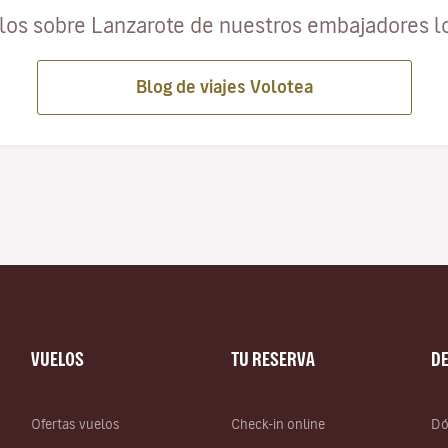
ulos sobre Lanzarote de nuestros embajadores l
Blog de viajes Volotea
VUELOS
TU RESERVA
D
Ofertas vuelos
Check-in online
Dó