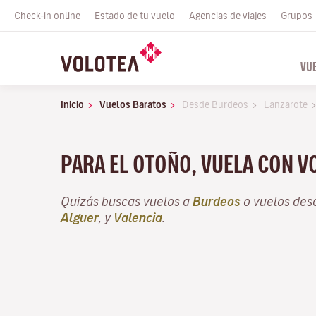
Check-in online
Estado de tu vuelo
Agencias de viajes
Grupos
VU
Inicio
Vuelos Baratos
Desde Burdeos
Lanzarote
PARA EL OTOÑO, VUELA CON 
Quizás buscas vuelos a
Burdeos
o vuelos de
Alguer
, y
Valencia
.