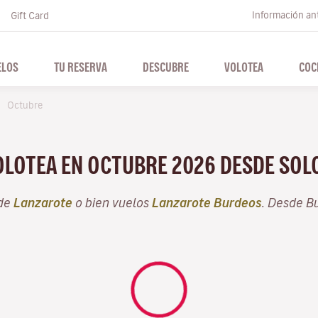
Información ant
Gift Card
ELOS
TU RESERVA
DESCUBRE
VOLOTEA
COC
Octubre
VOLOTEA EN OCTUBRE 2026 DESDE SO
sde
Lanzarote
o bien vuelos
Lanzarote Burdeos
. Desde B