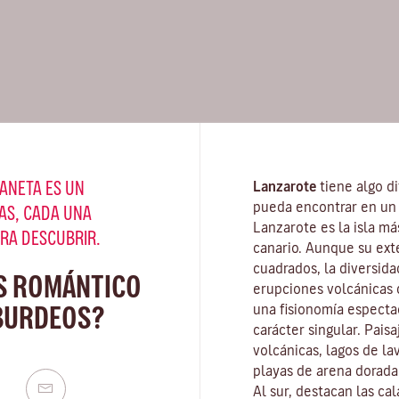
ANETA ES UN
Lanzarote
tiene algo di
pueda encontrar en un 
AS, CADA UNA
Lanzarote es la isla má
ARA DESCUBRIR.
canario. Aunque su ext
cuadrados, la diversida
S ROMÁNTICO
erupciones volcánicas d
BURDEOS?
una fisionomía especta
carácter singular. Pais
volcánicas, lagos de la
playas
de arena dorada 
Al sur, destacan las ca