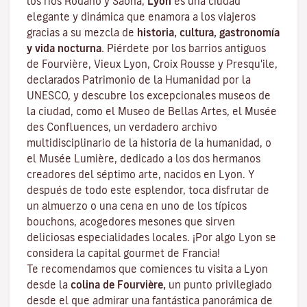
los ríos Ródano y Saona,
Lyon
es una ciudad
elegante y dinámica que enamora a los viajeros
gracias a su mezcla de
historia, cultura, gastronomía
y vida nocturna.
Piérdete por los barrios antiguos
de Fourvière, Vieux Lyon, Croix Rousse y Presqu'ile,
declarados Patrimonio de la Humanidad por la
UNESCO, y descubre los
excepcionales museos de
la ciudad
, como el Museo de Bellas Artes, el Musée
des Confluences, un verdadero archivo
multidisciplinario de la historia de la humanidad, o
el Musée Lumière, dedicado a los dos hermanos
creadores del séptimo arte, nacidos en Lyon. Y
después de todo este esplendor, toca disfrutar de
un almuerzo o una cena en uno de los típicos
bouchons
, acogedores mesones que sirven
deliciosas especialidades locales. ¡Por algo Lyon se
considera la capital
gourmet
de Francia!
Te recomendamos que comiences tu visita a Lyon
desde la
colina de Fourvière,
un punto privilegiado
desde el que admirar una fantástica panorámica de