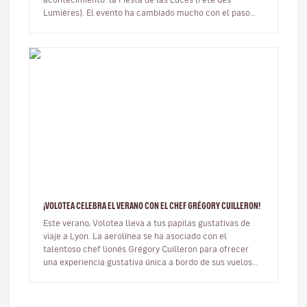
Lumières). El evento ha cambiado mucho con el paso
del tiempo y, aunque…
¡VOLOTEA CELEBRA EL VERANO CON EL CHEF GRÉGORY CUILLERON!
Este verano, Volotea lleva a tus papilas gustativas de
viaje a Lyon. La aerolínea se ha asociado con el
talentoso chef lionés Grégory Cuilleron para ofrecer
una experiencia gustativa única a bordo de sus vuelos
con salida de Lyon…