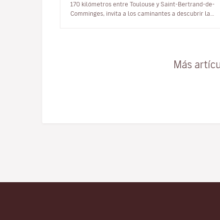
170 kilómetros entre Toulouse y Saint-Bertrand-de-
Comminges, invita a los caminantes a descubrir la
región, las orillas del río…
Más artíc