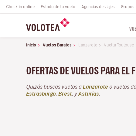
Check-in online
Estado de tu vuelo
Agencias de viajes
Grupos
VU
Inicio
Vuelos Baratos
Lanzarote
Vuelta Toulouse
OFERTAS DE VUELOS PARA EL 
Quizás buscas vuelos a
Lanzarote
o vuelos d
Estrasburgo
,
Brest
, y
Asturias
.