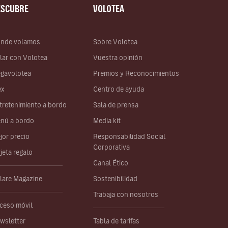
ESCUBRE
VOLOTEA
nde volamos
Sobre Volotea
lar con Volotea
Vuestra opinión
gavolotea
Premios y Reconocimientos
ex
Centro de ayuda
tretenimiento a bordo
Sala de prensa
nú a bordo
Media kit
jor precio
Responsabilidad Social
Corporativa
rjeta regalo
Canal Ético
lare Magazine
Sostenibilidad
Trabaja con nosotros
ceso móvil
wsletter
Tabla de tarifas