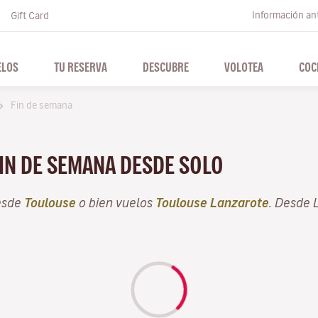
Información ant
Gift Card
ELOS
TU RESERVA
DESCUBRE
VOLOTEA
COC
Fin de semana
FIN DE SEMANA DESDE SOLO
esde
Toulouse
o bien vuelos
Toulouse Lanzarote
. Desde 