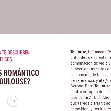
 TE DESCUBREN
Toulouse
, la llamada “
brillantes de su enladr
NTICOS.
combinación de viejo y
alinean en las calles d
S ROMÁNTICO
campanario de la
basíl
TOULOUSE?
de referencia, y elegan
Garona. Pero
Toulouse
centro europeo de la in
fabricante Airbus. Ahor
que la vida diaria tien
come bien, y los lugar