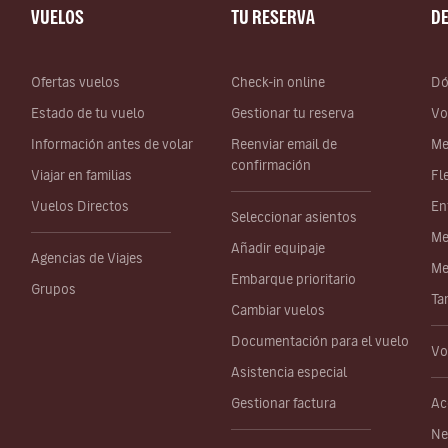
VUELOS
TU RESERVA
D
Ofertas vuelos
Check-in online
Dó
Estado de tu vuelo
Gestionar tu reserva
Vo
Información antes de volar
Reenviar email de
Me
confirmación
Viajar en familias
Fl
Vuelos Directos
En
Seleccionar asientos
Me
Añadir equipaje
Agencias de Viajes
Me
Embarque prioritario
Grupos
Ta
Cambiar vuelos
Documentación para el vuelo
Vo
Asistencia especial
Gestionar factura
Ac
Ne