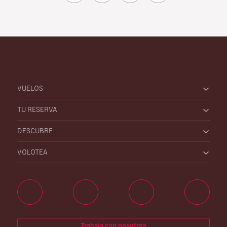
VUELOS
TU RESERVA
DESCUBRE
VOLOTEA
Trabaja con nosotros