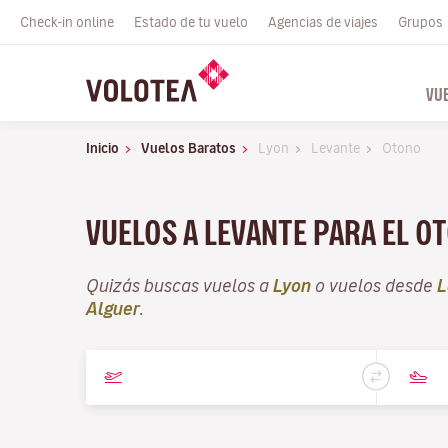
Check-in online
Estado de tu vuelo
Agencias de viajes
Grupos
VU
Inicio
Vuelos Baratos
Lyon
Levante
Otono
VUELOS A LEVANTE PARA EL 
Quizás buscas vuelos a
Lyon
o vuelos desde
L
Alguer
.