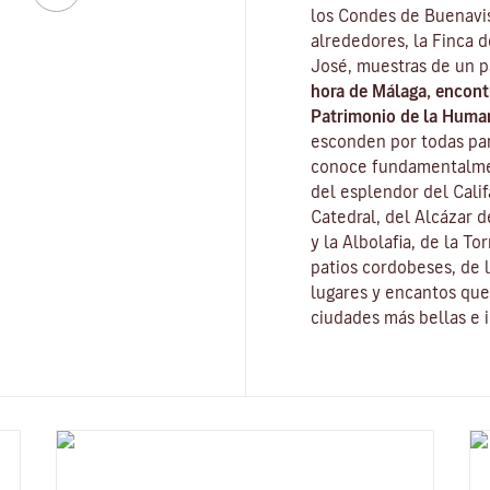
los Condes de Buenavis
alrededores, la Finca 
José, muestras de un 
hora de Málaga, encon
Patrimonio de la Huma
esconden por todas part
conoce fundamentalme
del esplendor del Cali
Catedral, del
Alcázar d
y la
Albolafia
, de la
Tor
patios cordobeses, de l
lugares y encantos que 
ciudades más bellas e 