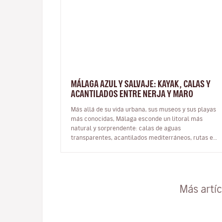
MÁLAGA AZUL Y SALVAJE: KAYAK, CALAS Y
ACANTILADOS ENTRE NERJA Y MARO
Más allá de su vida urbana, sus museos y sus playas
más conocidas, Málaga esconde un litoral más
natural y sorprendente: calas de aguas
transparentes, acantilados mediterráneos, rutas en
kayak y paisajes marinos donde la provinci…
Más artí