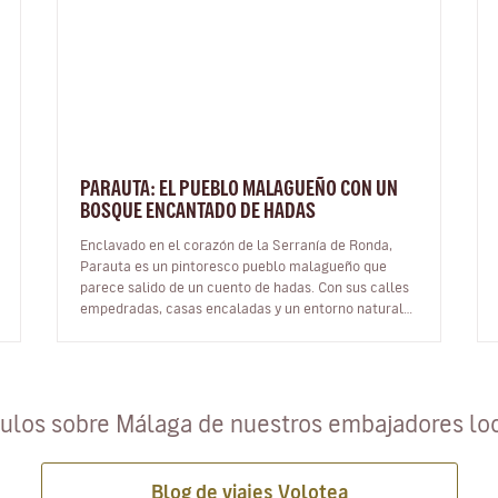
PARAUTA: EL PUEBLO MALAGUEÑO CON UN
BOSQUE ENCANTADO DE HADAS
Enclavado en el corazón de la Serranía de Ronda,
Parauta es un pintoresco pueblo malagueño que
parece salido de un cuento de hadas. Con sus calles
empedradas, casas encaladas y un entorno natural
que deja sin aliento, esta pequeñ…
culos sobre Málaga de nuestros embajadores lo
Blog de viajes Volotea