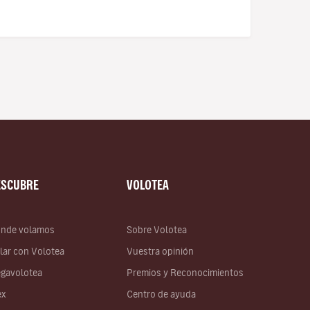
ESCUBRE
VOLOTEA
nde volamos
Sobre Volotea
lar con Volotea
Vuestra opinión
gavolotea
Premios y Reconocimientos
ex
Centro de ayuda