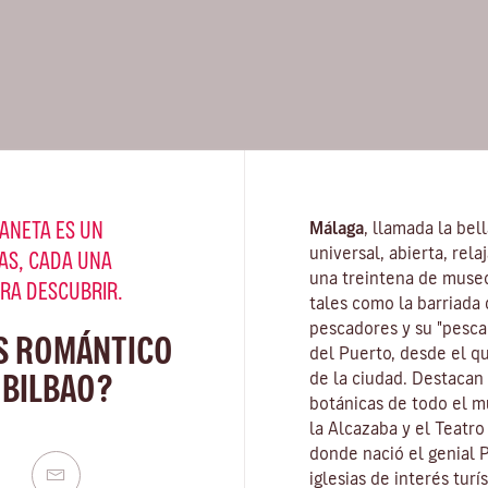
ANETA ES UN
Málaga
, llamada la bel
universal, abierta, rel
AS, CADA UNA
una treintena de muse
ARA DESCUBRIR.
tales como la barriada 
pescadores y su "pescaí
S ROMÁNTICO
del Puerto, desde el q
 BILBAO?
de la ciudad. Destacan
botánicas de todo el mu
la Alcazaba y el Teatr
donde nació el genial 
iglesias de interés turí