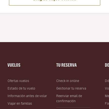
VUELOS
TU RESERVA
D
Ofertas vuelos
Check-in online
Dó
Estado de tu vuelo
Gestionar tu reserva
Vo
Información antes de volar
Reenviar email de
Me
confirmación
Viajar en familias
Fl