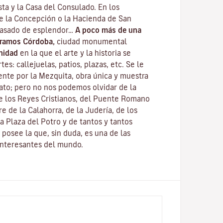
ta y la Casa del Consulado. En los
de la Concepción o la Hacienda de San
pasado de esplendor…
A poco más de una
tramos Córdoba,
ciudad monumental
nidad
en la que el arte y la historia se
es: callejuelas, patios, plazas, etc. Se le
nte por la
Mezquita
, obra única y muestra
fato; pero no nos podemos olvidar de la
e los Reyes Cristianos
, del
Puente Romano
re de la Calahorra
, de la Juderí­a, de los
a Plaza del Potro y de tantos y tantos
posee la que, sin duda, es una de las
interesantes del mundo.