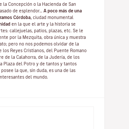
de la Concepción o la Hacienda de San
pasado de esplendor…
A poco más de una
tramos Córdoba,
ciudad monumental
nidad
en la que el arte y la historia se
es: callejuelas, patios, plazas, etc. Se le
nte por la
Mezquita
, obra única y muestra
fato; pero no nos podemos olvidar de la
e los Reyes Cristianos
, del
Puente Romano
re de la Calahorra
, de la Juderí­a, de los
a Plaza del Potro y de tantos y tantos
posee la que, sin duda, es una de las
interesantes del mundo.