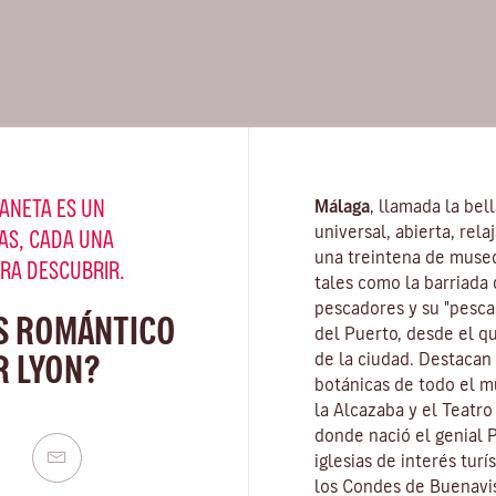
ANETA ES UN
Málaga
, llamada la bel
universal, abierta, rel
AS, CADA UNA
una treintena de muse
ARA DESCUBRIR.
tales como la barriada 
pescadores y su "pescaí
S ROMÁNTICO
del Puerto, desde el q
R LYON?
de la ciudad. Destacan
botánicas de todo el mu
la Alcazaba y el Teatr
donde nació el genial 
iglesias de interés turí
los Condes de Buenavis