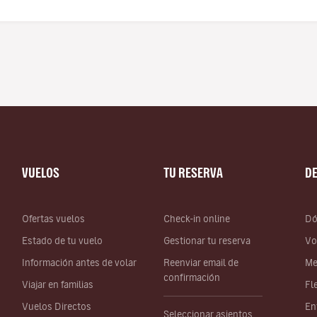
VUELOS
TU RESERVA
D
Ofertas vuelos
Check-in online
Dó
Estado de tu vuelo
Gestionar tu reserva
Vo
Información antes de volar
Reenviar email de
Me
confirmación
Viajar en familias
Fl
Vuelos Directos
En
Seleccionar asientos