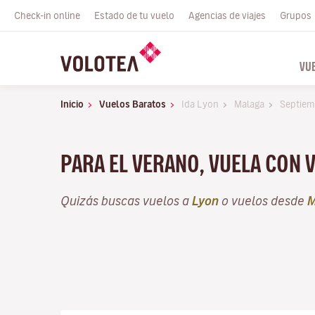
Check-in online
Estado de tu vuelo
Agencias de viajes
Grupos
VU
Inicio
Vuelos Baratos
Ida Lyon
Malaga
Septiem
PARA EL VERANO, VUELA CON 
Quizás buscas vuelos a
Lyon
o vuelos desde
M