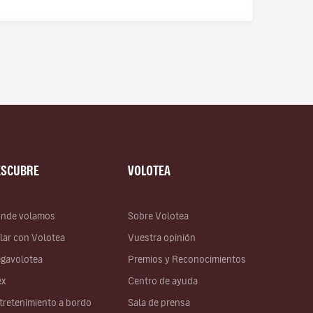
ESCUBRE
VOLOTEA
nde volamos
Sobre Volotea
lar con Volotea
Vuestra opinión
gavolotea
Premios y Reconocimientos
ex
Centro de ayuda
tretenimiento a bordo
Sala de prensa