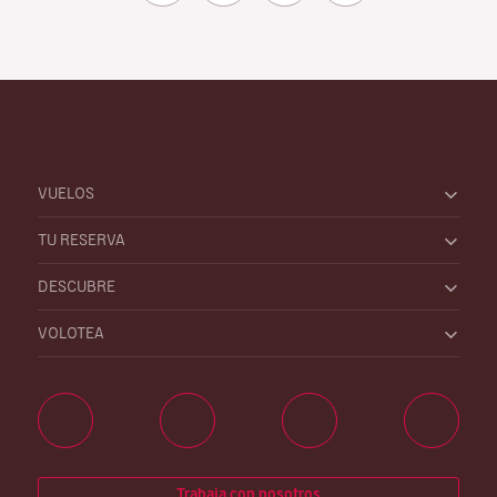
VUELOS
TU RESERVA
DESCUBRE
VOLOTEA
Trabaja con nosotros