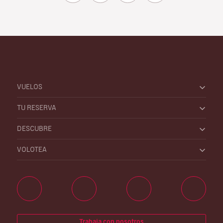
VUELOS
TU RESERVA
DESCUBRE
VOLOTEA
Trabaja con nosotros