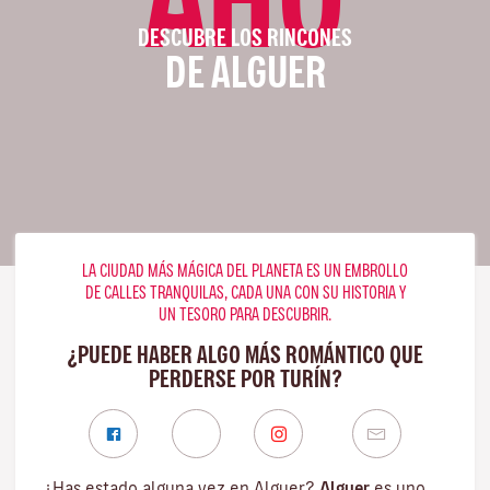
DESCUBRE LOS RINCONES
DE ALGUER
LA CIUDAD MÁS MÁGICA DEL PLANETA ES UN EMBROLLO
DE CALLES TRANQUILAS, CADA UNA CON SU HISTORIA Y
UN TESORO PARA DESCUBRIR.
¿PUEDE HABER ALGO MÁS ROMÁNTICO QUE
PERDERSE POR TURÍN?
¿Has estado alguna vez en Alguer?
Alguer
es uno