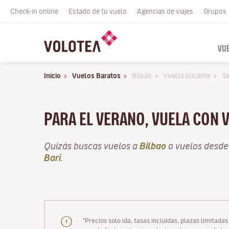
Check-in online
Estado de tu vuelo
Agencias de viajes
Grupos
VU
Inicio
Vuelos Baratos
Bilbao
Vuelta Alicante
Se
PARA EL VERANO, VUELA CON 
Quizás buscas vuelos a
Bilbao
o vuelos desd
Bari
.
"Precios solo ida, tasas incluidas, plazas limitad