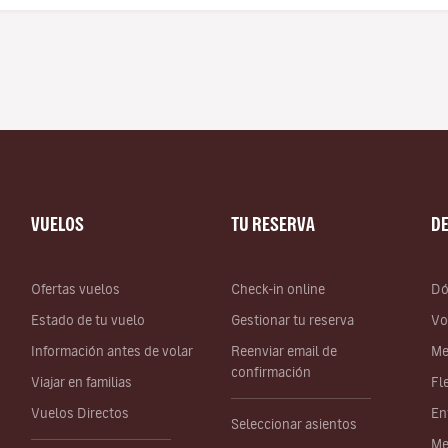
VUELOS
TU RESERVA
D
Ofertas vuelos
Check-in online
Dó
Estado de tu vuelo
Gestionar tu reserva
Vo
Información antes de volar
Reenviar email de
Me
confirmación
Viajar en familias
Fl
Vuelos Directos
En
Seleccionar asientos
Me