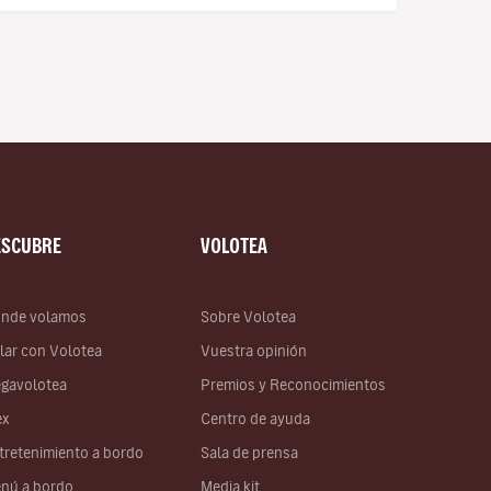
ESCUBRE
VOLOTEA
nde volamos
Sobre Volotea
lar con Volotea
Vuestra opinión
gavolotea
Premios y Reconocimientos
ex
Centro de ayuda
tretenimiento a bordo
Sala de prensa
nú a bordo
Media kit