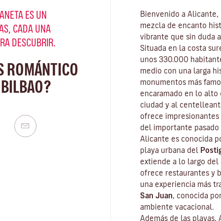
ANETA ES UN
Bienvenido a Alicante,
mezcla de encanto hist
AS, CADA UNA
vibrante que sin duda a
ARA DESCUBRIR.
Situada en la costa su
unos 330.000 habitante
S ROMÁNTICO
medio con una larga hi
 BILBAO?
monumentos más famos
encaramado en lo alto 
ciudad y al centellean
ofrece impresionantes 
del importante pasado 
Alicante es conocida p
playa urbana del
Posti
extiende a lo largo de
ofrece restaurantes y 
una experiencia más tr
San
Juan
, conocida po
ambiente vacacional.
Además de las playas, A