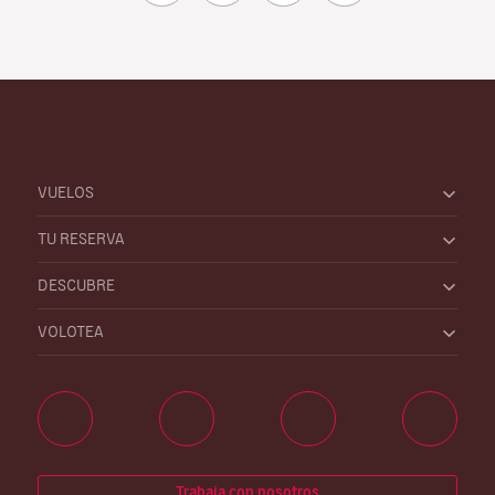
VUELOS
TU RESERVA
DESCUBRE
VOLOTEA
Trabaja con nosotros