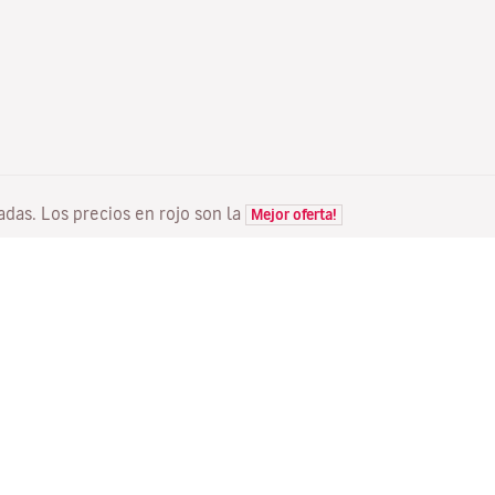
tadas. Los precios en rojo son la
Mejor oferta!
VUELOS
TU RESERVA
D