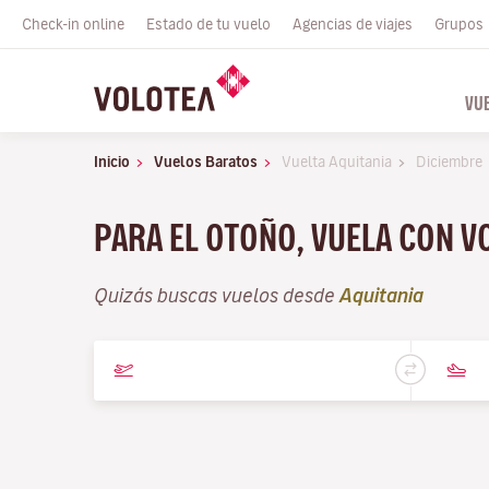
Check-in online
Estado de tu vuelo
Agencias de viajes
Grupos
VU
Inicio
Vuelos Baratos
Vuelta Aquitania
Diciembre
PARA EL OTOÑO, VUELA CON V
Quizás buscas vuelos desde
Aquitania