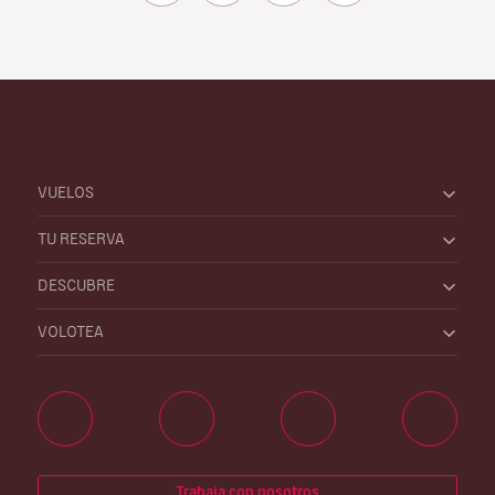
VUELOS
TU RESERVA
DESCUBRE
VOLOTEA
Trabaja con nosotros