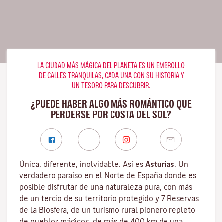
LA CIUDAD MÁS MÁGICA DEL PLANETA ES UN EMBROLLO
DE CALLES TRANQUILAS, CADA UNA CON SU HISTORIA Y
UN TESORO PARA DESCUBRIR.
¿PUEDE HABER ALGO MÁS ROMÁNTICO QUE
PERDERSE POR COSTA DEL SOL?
Única, diferente, inolvidable. Así es
Asturias
. Un
verdadero paraíso en el Norte de España donde es
posible disfrutar de una naturaleza pura, con más
de un tercio de su territorio protegido y 7 Reservas
de la Biosfera, de un turismo rural pionero repleto
de pueblos mágicos, de más de 400 km de una