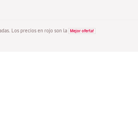
tadas. Los precios en rojo son la
Mejor oferta!
VUELOS
TU RESERVA
D
Ofertas vuelos
Check-in online
Dó
Estado de tu vuelo
Gestionar tu reserva
Vo
Información antes de volar
Reenviar email de
Me
confirmación